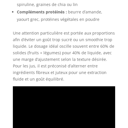
spiruline, graines de chia ou lin
Compléments protéinés :
beurre d’amande,
yaourt grec, protéines végétales en poudre
Une attention particulière est portée aux proportions
afin d’éviter un goût trop sucré ou un smoothie trop
liquide. Le dosage idéal oscille souvent entre 60% de
solides (fruits + légumes) pour 40% de liquide, avec
une marge d’ajustement selon la texture désirée.
Pour les jus, il est préconisé d’alterner entre
ingrédients fibreux et juteux pour une extraction
fluide et un goût équilibré.