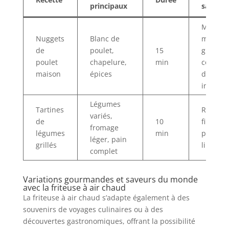
principaux
santé
Moins 
Nuggets
Blanc de
matière
de
poulet,
15
grasses
poulet
chapelure,
min
contrôl
maison
épices
des
ingrédi
Légumes
Tartines
Riches 
variés,
de
10
fibres,
fromage
légumes
min
pauvres
léger, pain
grillés
lipides
complet
Variations gourmandes et saveurs du monde
avec la friteuse à air chaud
La friteuse à air chaud s’adapte également à des
souvenirs de voyages culinaires ou à des
découvertes gastronomiques, offrant la possibilité