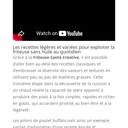
Les recettes légères et variées pour exploiter la
friteuse sans huile au quotidien
Grâce à la
Friteuse Santé Créative
, il est possible
d’aller bien au-delà des recettes classiques et
d’embrasser la diversité des saveurs et textures en
utilisant peu ou pas de matières grasses. Cette
troisième étape dans la découverte de la cuisson à
air chaud révèle la capacité de votre appareil à
produire des plats à la fois simples, rapides et riches
en goûts, qui accordent priorité au bien-être et à la
légèreté.
Les pilons de poulet buffalo sont ainsi un exemple
parfait d’adaptation d’une recette épicée et