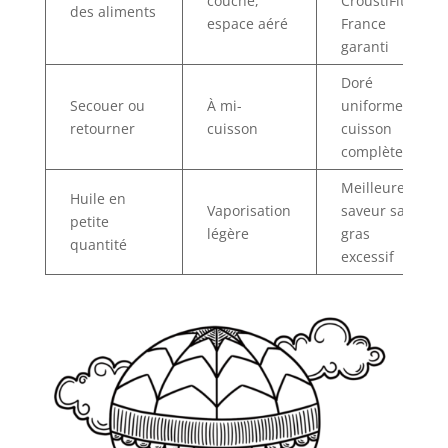
couche,
CroustiFit
des aliments
espace aéré
France
garanti
Doré
Secouer ou
À mi-
uniforme,
retourner
cuisson
cuisson
complète
Meilleure
Huile en
Vaporisation
saveur sans
petite
légère
gras
quantité
excessif