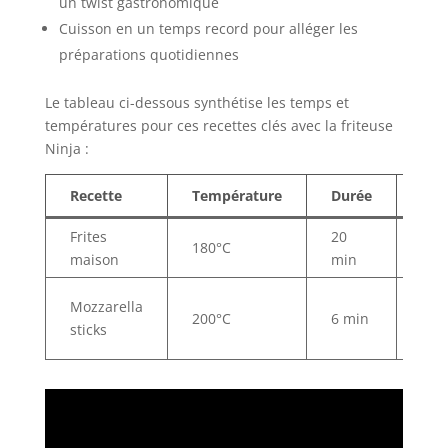
un twist gastronomique
Cuisson en un temps record pour alléger les
préparations quotidiennes
Le tableau ci-dessous synthétise les temps et
températures pour ces recettes clés avec la friteuse
Ninja :
Recette
Température
Durée
Part
Frites
20
Ret
180°C
maison
min
mi-
San
Mozzarella
200°C
6 min
de 
sticks
exce