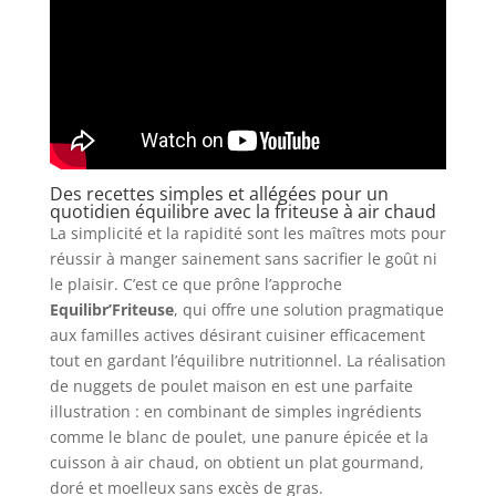
Des recettes simples et allégées pour un
quotidien équilibre avec la friteuse à air chaud
La simplicité et la rapidité sont les maîtres mots pour
réussir à manger sainement sans sacrifier le goût ni
le plaisir. C’est ce que prône l’approche
Equilibr’Friteuse
, qui offre une solution pragmatique
aux familles actives désirant cuisiner efficacement
tout en gardant l’équilibre nutritionnel. La réalisation
de nuggets de poulet maison en est une parfaite
illustration : en combinant de simples ingrédients
comme le blanc de poulet, une panure épicée et la
cuisson à air chaud, on obtient un plat gourmand,
doré et moelleux sans excès de gras.