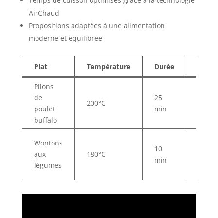
Temps de cuisson optimisés grâce à la technologie
AirChaud
Propositions adaptées à une alimentation
moderne et équilibrée
Plat
Température
Durée
Spécif
Pilons
Marin
de
25
légère
200°C
poulet
min
cuiss
buffalo
huile
Farce
Wontons
10
végét
aux
180°C
min
textur
légumes
croqu